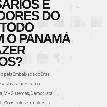
ÁRIOS E
IDORES DO
 TODO
 O PANAMÁ
AZER
OS?
o pela Embaixada do Brasil
sas brasileiras como:
a
,
MV Sistemas
,
Democrata
,
it
, Construtoras
e outras, já