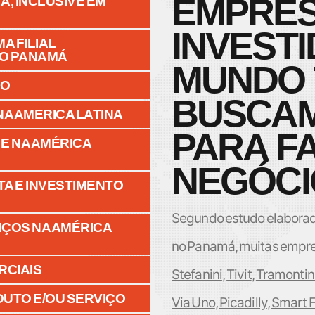
EMPRES
A, INCLUSIVE EM
INVEST
MA FILIAL
NO PANAMÁ
MUNDO
IO
BUSCAM
NA AMERICA LATINA
PARA F
 E NA AMÉRICA
NEGÓCI
ITA E INVESTIMENTO
Segundo
estudo elaborad
IÇOS NA AMÉRICA
no Panamá, muitas empre
RCIAIS
Stefanini
,
Tivit
,
Tramontin
DUTO E/OU SERVIÇO
Via Uno
,
Picadilly
,
Smart F