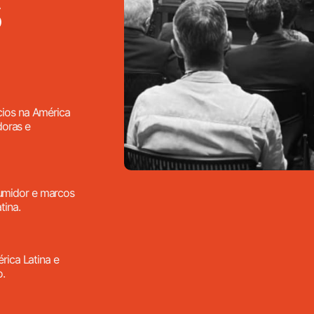
ios na América
doras e
umidor e marcos
tina.
rica Latina e
o.