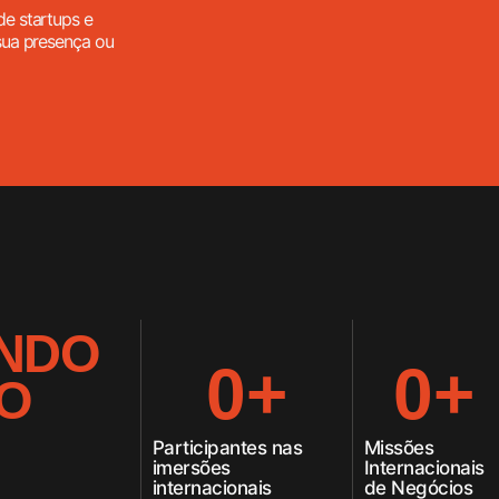
de startups e
 sua presença ou
NDO
0
+
0
+
O
Participantes nas
Missões
imersões
Internacionais
internacionais
de Negócios