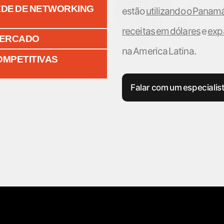
REDE DE NETWORKING
estão
utilizando o Panamá
receitas em dólares
e
exp
 MERCADO
na America Latina.
OMPETITIVAS
Falar com um especialis