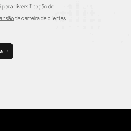
 para diversificação de
ansão
da carteira de clientes
ta