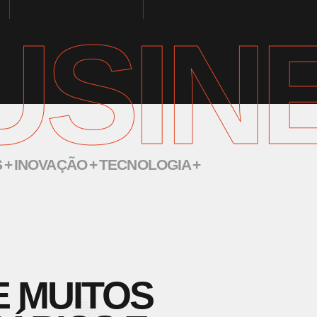
USIN
+ INOVAÇÃO + TECNOLOGIA +
 MUITOS